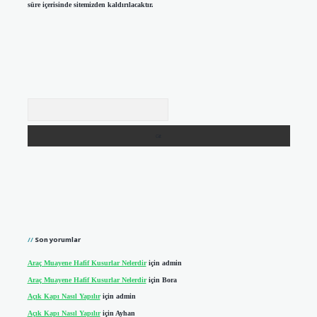
süre içerisinde sitemizden kaldırılacaktır.
Arama
Son yorumlar
Araç Muayene Hafif Kusurlar Nelerdir
için
admin
Araç Muayene Hafif Kusurlar Nelerdir
için
Bora
Açık Kapı Nasıl Yapılır
için
admin
Açık Kapı Nasıl Yapılır
için
Ayhan