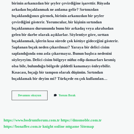
birinin arkanızdan bir şeyler çevirdiğine işarettir. Rüyada
arkadan bıçaklanmak ne anlama gelir? Sırtınızdan
bıçaklandığınızı görmek, birinin arkanızdan bir şeyler
çevirdiğini gösterir. Yorumcular, bir kişinin sırtından
bıçaklanması durumunda bunu bir arkadaş veya akrabadan
gelen bir darbe olarak açıklarlar. Söylentiye göre, sırttan
bıçaklanmak, işlerin kısa sürede çok kötüye gideceğini gösterir.
Saplanan bıçak neden çıkarılmaz? Yaraya bir delici cisim
saplandığında onu asla çıkarmayız. Bunun başlıca nedenini
söyleyeyim. Delici cisim bölgeye nüfuz edip damarları kesmiş
olsa bile, bulunduğu bölgede şiddetli kanamayı önleyebilir.
Kısacası, bıçağı bir tampon olarak düşünün. Sırtından
bıçaklamak bir deyim mi? Türkçede en çok kullanılan…
Arkadan
Devamını okuyun
Yorum Bırak
Bıçaklanmak
Ne
Demek
https://www.bodrumforum.com.tr
https://dmsmoble.com.tr
https://bonaffee.com.tr
knight online
nttgame
Sitemap