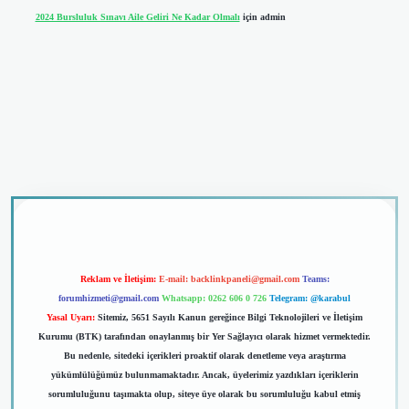
2024 Bursluluk Sınavı Aile Geliri Ne Kadar Olmalı
için
admin
iriş
Reklam ve İletişim:
E-mail:
backlinkpaneli@gmail.com
Teams:
forumhizmeti@gmail.com
Whatsapp: 0262 606 0 726
Telegram: @karabul
Yasal Uyarı:
Sitemiz, 5651 Sayılı Kanun gereğince Bilgi Teknolojileri ve İletişim
Kurumu (BTK) tarafından onaylanmış bir Yer Sağlayıcı olarak hizmet vermektedir.
Bu nedenle, sitedeki içerikleri proaktif olarak denetleme veya araştırma
yükümlülüğümüz bulunmamaktadır. Ancak, üyelerimiz yazdıkları içeriklerin
sorumluluğunu taşımakta olup, siteye üye olarak bu sorumluluğu kabul etmiş