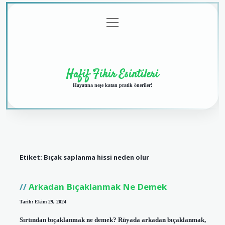
menüyü
Anasayfa
Gizlilik
Yasal
Hakkımızda
aç
Politikası
Uyarı
Hafif Fikir Esintileri
Hayatına neşe katan pratik öneriler!
Etiket:
Bıçak saplanma hissi neden olur
Arkadan Bıçaklanmak Ne Demek
Tarih: Ekim 29, 2024
Sırtından bıçaklanmak ne demek? Rüyada arkadan bıçaklanmak,