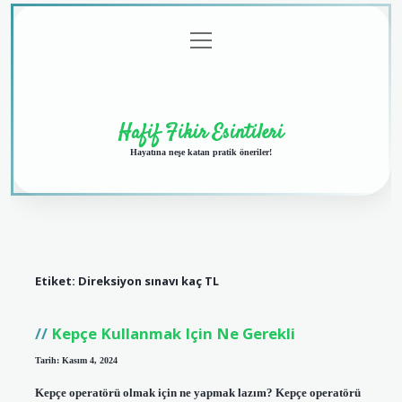
menüyü
Anasayfa
Gizlilik
Yasal
Hakkımızda
aç
Politikası
Uyarı
Hafif Fikir Esintileri
Hayatına neşe katan pratik öneriler!
Etiket:
Direksiyon sınavı kaç TL
Kepçe Kullanmak Için Ne Gerekli
Tarih: Kasım 4, 2024
Kepçe operatörü olmak için ne yapmak lazım? Kepçe operatörü