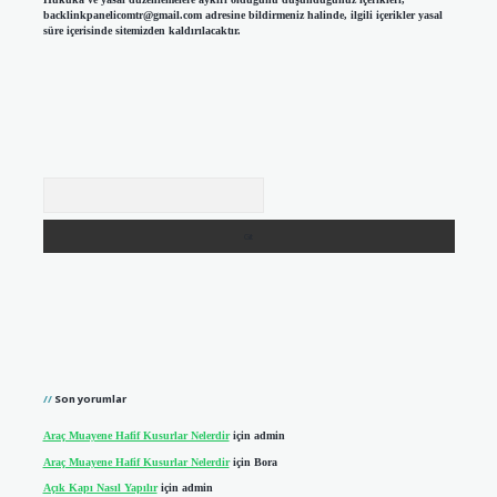
backlinkpanelicomtr@gmail.com
adresine bildirmeniz halinde, ilgili içerikler yasal
süre içerisinde sitemizden kaldırılacaktır.
Arama
Son yorumlar
Araç Muayene Hafif Kusurlar Nelerdir
için
admin
Araç Muayene Hafif Kusurlar Nelerdir
için
Bora
Açık Kapı Nasıl Yapılır
için
admin