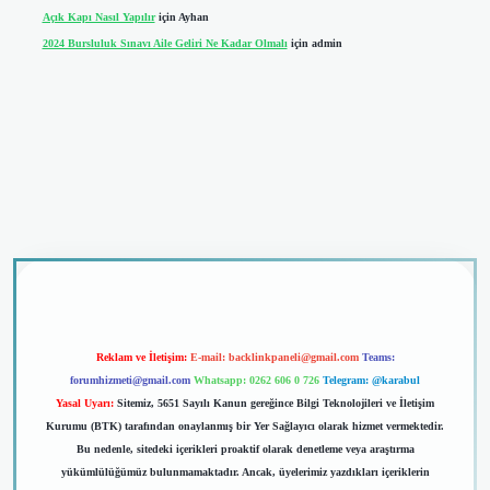
Açık Kapı Nasıl Yapılır
için
Ayhan
2024 Bursluluk Sınavı Aile Geliri Ne Kadar Olmalı
için
admin
dcasino giriş
Reklam ve İletişim:
E-mail:
backlinkpaneli@gmail.com
Teams:
forumhizmeti@gmail.com
Whatsapp: 0262 606 0 726
Telegram: @karabul
Yasal Uyarı:
Sitemiz, 5651 Sayılı Kanun gereğince Bilgi Teknolojileri ve İletişim
Kurumu (BTK) tarafından onaylanmış bir Yer Sağlayıcı olarak hizmet vermektedir.
Bu nedenle, sitedeki içerikleri proaktif olarak denetleme veya araştırma
yükümlülüğümüz bulunmamaktadır. Ancak, üyelerimiz yazdıkları içeriklerin