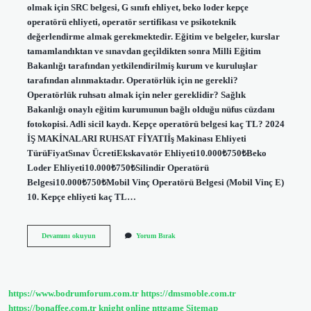
olmak için SRC belgesi, G sınıfı ehliyet, beko loder kepçe
operatörü ehliyeti, operatör sertifikası ve psikoteknik
değerlendirme almak gerekmektedir. Eğitim ve belgeler, kurslar
tamamlandıktan ve sınavdan geçildikten sonra Milli Eğitim
Bakanlığı tarafından yetkilendirilmiş kurum ve kuruluşlar
tarafından alınmaktadır. Operatörlük için ne gerekli?
Operatörlük ruhsatı almak için neler gereklidir? Sağlık
Bakanlığı onaylı eğitim kurumunun bağlı olduğu nüfus cüzdanı
fotokopisi. Adli sicil kaydı. Kepçe operatörü belgesi kaç TL? 2024
İŞ MAKİNALARI RUHSAT FİYATIİş Makinası Ehliyeti
TürüFiyatSınav ÜcretiEkskavatör Ehliyeti10.000₺750₺Beko
Loder Ehliyeti10.000₺750₺Silindir Operatörü
Belgesi10.000₺750₺Mobil Vinç Operatörü Belgesi (Mobil Vinç E)
10. Kepçe ehliyeti kaç TL…
Kepçe
Devamını okuyun
Yorum Bırak
Kullanmak
Için
Ne
Gerekli
https://www.bodrumforum.com.tr
https://dmsmoble.com.tr
https://bonaffee.com.tr
knight online
nttgame
Sitemap