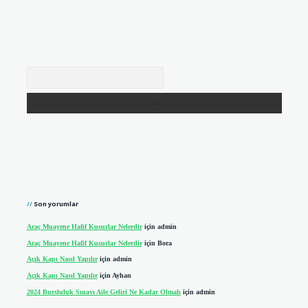
Arama
Son yorumlar
Araç Muayene Hafif Kusurlar Nelerdir
için
admin
Araç Muayene Hafif Kusurlar Nelerdir
için
Bora
Açık Kapı Nasıl Yapılır
için
admin
Açık Kapı Nasıl Yapılır
için
Ayhan
2024 Bursluluk Sınavı Aile Geliri Ne Kadar Olmalı
için
admin