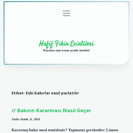
menüyü
Anasayfa
Gizlilik
Yasal
Hakkımızda
aç
Politikası
Uyarı
Hafif Fikir Esintileri
Hayatına neşe katan pratik öneriler!
Etiket:
Eski bakırlar nasıl parlatılır
Bakırın Kararması Nasıl Geçer
Tarih: Aralık 11, 2024
Kararmış bakır nasıl temizlenir? Yapmanız gerekenler: Limon-