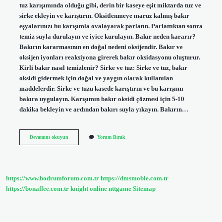
tuz karışımında olduğu gibi, derin bir kaseye eşit miktarda tuz ve
sirke ekleyin ve karıştırın. Oksitlenmeye maruz kalmış bakır
eşyalarınızı bu karışımla ovalayarak parlatın. Parlattıktan sonra
temiz suyla durulayın ve iyice kurulayın. Bakır neden kararır?
Bakırın kararmasının en doğal nedeni oksijendir. Bakır ve
oksijen iyonları reaksiyona girerek bakır oksidasyonu oluşturur.
Kirli bakır nasıl temizlenir? Sirke ve tuz: Sirke ve tuz, bakır
oksidi gidermek için doğal ve yaygın olarak kullanılan
maddelerdir. Sirke ve tuzu kasede karıştırın ve bu karışımı
bakıra uygulayın. Karışımın bakır oksidi çözmesi için 5-10
dakika bekleyin ve ardından bakırı suyla yıkayın. Bakırın…
Bakırın
Devamını okuyun
Yorum Bırak
Kararması
Nasıl
Geçer
https://www.bodrumforum.com.tr
https://dmsmoble.com.tr
https://bonaffee.com.tr
knight online
nttgame
Sitemap