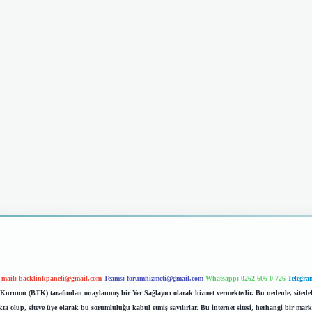
-mail:
backlinkpaneli@gmail.com
Teams:
forumhizmeti@gmail.com
Whatsapp: 0262 606 0 726
Telegra
im Kurumu (BTK) tarafından onaylanmış bir Yer Sağlayıcı olarak hizmet vermektedir. Bu nedenle, sited
 olup, siteye üye olarak bu sorumluluğu kabul etmiş sayılırlar. Bu internet sitesi, herhangi bir mark