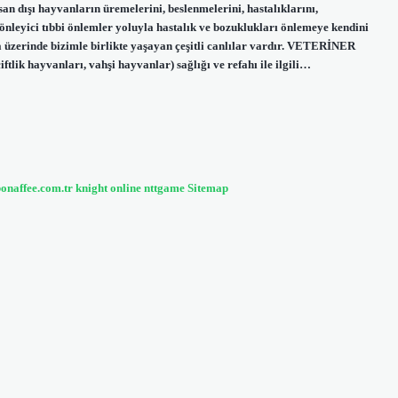
an dışı hayvanların üremelerini, beslenmelerini, hastalıklarını,
nleyici tıbbi önlemler yoluyla hastalık ve bozuklukları önlemeye kendini
 üzerinde bizimle birlikte yaşayan çeşitli canlılar vardır. VETERİNER
tlik hayvanları, vahşi hayvanlar) sağlığı ve refahı ile ilgili…
bonaffee.com.tr
knight online
nttgame
Sitemap