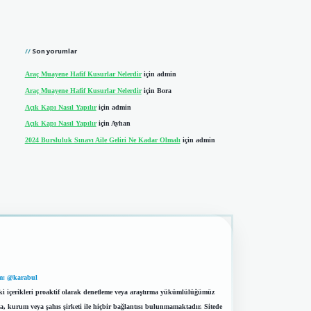
Son yorumlar
Araç Muayene Hafif Kusurlar Nelerdir
için
admin
Araç Muayene Hafif Kusurlar Nelerdir
için
Bora
Açık Kapı Nasıl Yapılır
için
admin
Açık Kapı Nasıl Yapılır
için
Ayhan
2024 Bursluluk Sınavı Aile Geliri Ne Kadar Olmalı
için
admin
m: @karabul
eki içerikleri proaktif olarak denetleme veya araştırma yükümlülüğümüz
a, kurum veya şahıs şirketi ile hiçbir bağlantısı bulunmamaktadır. Sitede