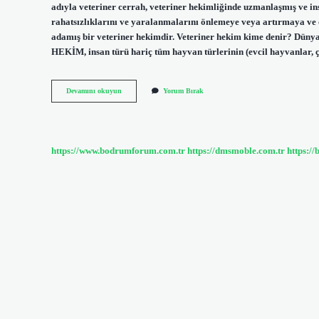
adıyla veteriner cerrah, veteriner hekimliğinde uzmanlaşmış ve ins
rahatsızlıklarını ve yaralanmalarını önlemeye veya artırmaya ve ö
adamış bir veteriner hekimdir. Veteriner hekim kime denir? Dünya
HEKİM, insan türü hariç tüm hayvan türlerinin (evcil hayvanlar, çif
Veteriner
Devamını okuyun
Yorum Bırak
Yapan
Kişiye
Ne
Denir
https://www.bodrumforum.com.tr
https://dmsmoble.com.tr
https://