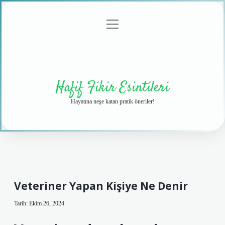
menüyü
Anasayfa
Gizlilik
Yasal
Hakkımızda
aç
Politikası
Uyarı
Hafif Fikir Esintileri
Hayatına neşe katan pratik öneriler!
Veteriner Yapan Kişiye Ne Denir
Tarih: Ekim 26, 2024