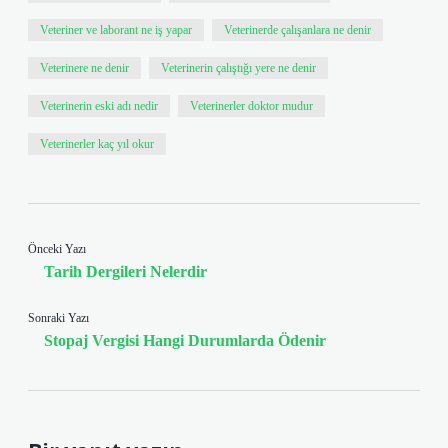
Veteriner ve laborant ne iş yapar
Veterinerde çalışanlara ne denir
Veterinere ne denir
Veterinerin çalıştığı yere ne denir
Veterinerin eski adı nedir
Veterinerler doktor mudur
Veterinerler kaç yıl okur
Önceki Yazı
Tarih Dergileri Nelerdir
Sonraki Yazı
Stopaj Vergisi Hangi Durumlarda Ödenir