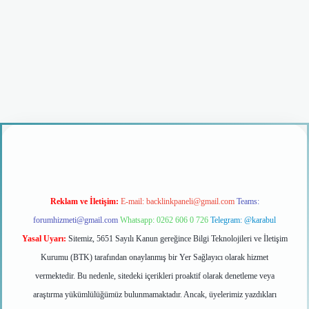
ş
Reklam ve İletişim:
E-mail:
backlinkpaneli@gmail.com
Teams:
forumhizmeti@gmail.com
Whatsapp: 0262 606 0 726
Telegram: @karabul
Yasal Uyarı:
Sitemiz, 5651 Sayılı Kanun gereğince Bilgi Teknolojileri ve İletişim
Kurumu (BTK) tarafından onaylanmış bir Yer Sağlayıcı olarak hizmet
vermektedir. Bu nedenle, sitedeki içerikleri proaktif olarak denetleme veya
araştırma yükümlülüğümüz bulunmamaktadır. Ancak, üyelerimiz yazdıkları