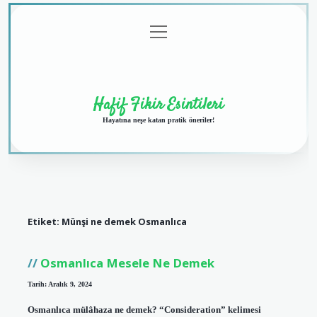
menüyü
Anasayfa
Gizlilik
Yasal
Hakkımızda
aç
Politikası
Uyarı
Hafif Fikir Esintileri
Hayatına neşe katan pratik öneriler!
Etiket:
Münşi ne demek Osmanlıca
Osmanlıca Mesele Ne Demek
Tarih: Aralık 9, 2024
Osmanlıca mülâhaza ne demek? “Consideration” kelimesi