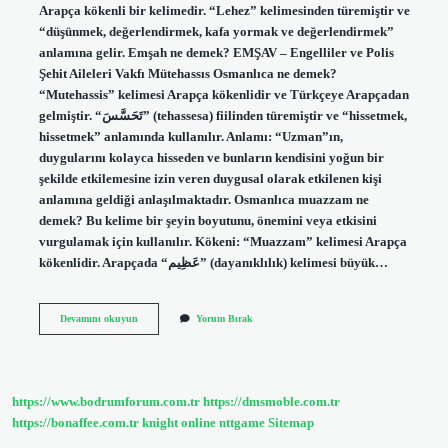
Arapça kökenli bir kelimedir. “Lehez” kelimesinden türemiştir ve
“düşünmek, değerlendirmek, kafa yormak ve değerlendirmek”
anlamına gelir. Emşah ne demek? EMŞAV – Engelliler ve Polis
Şehit Aileleri Vakfı Mütehassıs Osmanlıca ne demek?
“Mutehassis” kelimesi Arapça kökenlidir ve Türkçeye Arapçadan
gelmiştir. “تَحَسَّسَ” (tehassesa) fiilinden türemiştir ve “hissetmek,
hissetmek” anlamında kullanılır. Anlamı: “Uzman”ın,
duygularını kolayca hisseden ve bunların kendisini yoğun bir
şekilde etkilemesine izin veren duygusal olarak etkilenen kişi
anlamına geldiği anlaşılmaktadır. Osmanlıca muazzam ne
demek? Bu kelime bir şeyin boyutunu, önemini veya etkisini
vurgulamak için kullanılır. Kökeni: “Muazzam” kelimesi Arapça
kökenlidir. Arapçada “عَظِيم” (dayanıklılık) kelimesi büyük…
Osmanlıca
Devamını okuyun
Yorum Bırak
Mesele
Ne
Demek
https://www.bodrumforum.com.tr
https://dmsmoble.com.tr
https://bonaffee.com.tr
knight online
nttgame
Sitemap