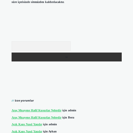
süre içerisinde sitemizden kaldırılacaktır.
Arama
Son yorumlar
Araç Muayene Hafif Kusurlar Nelerdir
için
admin
Araç Muayene Hafif Kusurlar Nelerdir
için
Bora
Açık Kapı Nasıl Yapılır
için
admin
Açık Kapı Nasıl Yapılır
için
Ayhan