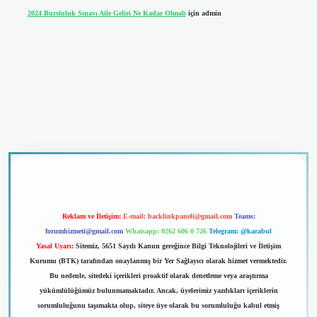
2024 Bursluluk Sınavı Aile Geliri Ne Kadar Olmalı
için
admin
riş
Reklam ve İletişim:
E-mail:
backlinkpaneli@gmail.com
Teams:
forumhizmeti@gmail.com
Whatsapp: 0262 606 0 726
Telegram: @karabul
Yasal Uyarı:
Sitemiz, 5651 Sayılı Kanun gereğince Bilgi Teknolojileri ve İletişim
Kurumu (BTK) tarafından onaylanmış bir Yer Sağlayıcı olarak hizmet vermektedir.
Bu nedenle, sitedeki içerikleri proaktif olarak denetleme veya araştırma
yükümlülüğümüz bulunmamaktadır. Ancak, üyelerimiz yazdıkları içeriklerin
sorumluluğunu taşımakta olup, siteye üye olarak bu sorumluluğu kabul etmiş