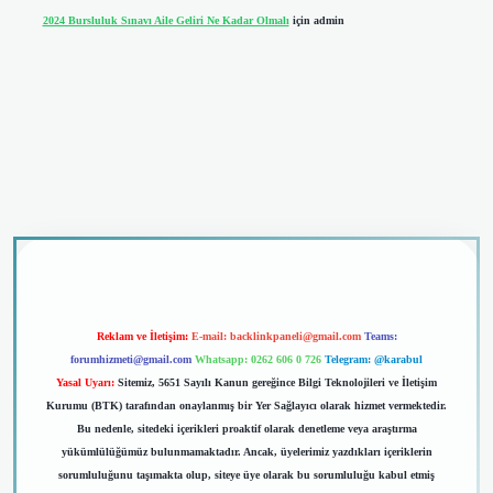
2024 Bursluluk Sınavı Aile Geliri Ne Kadar Olmalı
için
admin
riş
Reklam ve İletişim:
E-mail:
backlinkpaneli@gmail.com
Teams:
forumhizmeti@gmail.com
Whatsapp: 0262 606 0 726
Telegram: @karabul
Yasal Uyarı:
Sitemiz, 5651 Sayılı Kanun gereğince Bilgi Teknolojileri ve İletişim
Kurumu (BTK) tarafından onaylanmış bir Yer Sağlayıcı olarak hizmet vermektedir.
Bu nedenle, sitedeki içerikleri proaktif olarak denetleme veya araştırma
yükümlülüğümüz bulunmamaktadır. Ancak, üyelerimiz yazdıkları içeriklerin
sorumluluğunu taşımakta olup, siteye üye olarak bu sorumluluğu kabul etmiş