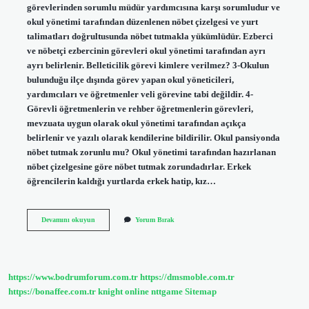
görevlerinden sorumlu müdür yardımcısına karşı sorumludur ve
okul yönetimi tarafından düzenlenen nöbet çizelgesi ve yurt
talimatları doğrultusunda nöbet tutmakla yükümlüdür. Ezberci
ve nöbetçi ezbercinin görevleri okul yönetimi tarafından ayrı
ayrı belirlenir. Belleticilik görevi kimlere verilmez? 3-Okulun
bulunduğu ilçe dışında görev yapan okul yöneticileri,
yardımcıları ve öğretmenler veli görevine tabi değildir. 4-
Görevli öğretmenlerin ve rehber öğretmenlerin görevleri,
mevzuata uygun olarak okul yönetimi tarafından açıkça
belirlenir ve yazılı olarak kendilerine bildirilir. Okul pansiyonda
nöbet tutmak zorunlu mu? Okul yönetimi tarafından hazırlanan
nöbet çizelgesine göre nöbet tutmak zorundadırlar. Erkek
öğrencilerin kaldığı yurtlarda erkek hatip, kız…
Pansiyonda
Devamını okuyun
Yorum Bırak
Kimler
Nöbet
Tutabilir
https://www.bodrumforum.com.tr
https://dmsmoble.com.tr
https://bonaffee.com.tr
knight online
nttgame
Sitemap