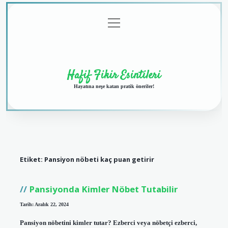
menüyü
Anasayfa
Gizlilik
Yasal
Hakkımızda
aç
Politikası
Uyarı
Hafif Fikir Esintileri
Hayatına neşe katan pratik öneriler!
Etiket:
Pansiyon nöbeti kaç puan getirir
Pansiyonda Kimler Nöbet Tutabilir
Tarih: Aralık 22, 2024
Pansiyon nöbetini kimler tutar? Ezberci veya nöbetçi ezberci,