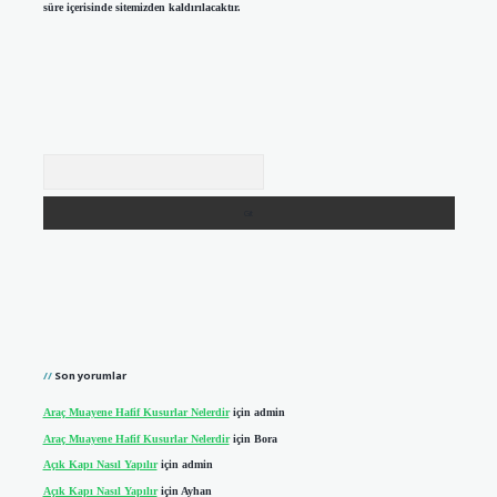
süre içerisinde sitemizden kaldırılacaktır.
Arama
Son yorumlar
Araç Muayene Hafif Kusurlar Nelerdir
için
admin
Araç Muayene Hafif Kusurlar Nelerdir
için
Bora
Açık Kapı Nasıl Yapılır
için
admin
Açık Kapı Nasıl Yapılır
için
Ayhan