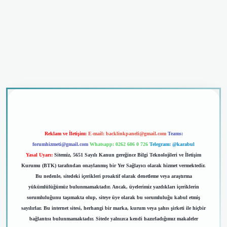
ino giriş
Reklam ve İletişim:
E-mail:
backlinkpaneli@gmail.com
Teams:
forumhizmeti@gmail.com
Whatsapp: 0262 606 0 726
Telegram: @karabul
Yasal Uyarı:
Sitemiz, 5651 Sayılı Kanun gereğince Bilgi Teknolojileri ve İletişim
Kurumu (BTK) tarafından onaylanmış bir Yer Sağlayıcı olarak hizmet vermektedir.
Bu nedenle, sitedeki içerikleri proaktif olarak denetleme veya araştırma
yükümlülüğümüz bulunmamaktadır. Ancak, üyelerimiz yazdıkları içeriklerin
sorumluluğunu taşımakta olup, siteye üye olarak bu sorumluluğu kabul etmiş
sayılırlar. Bu internet sitesi, herhangi bir marka, kurum veya şahıs şirketi ile hiçbir
bağlantısı bulunmamaktadır. Sitede yalnızca kendi hazırladığımız makaleler