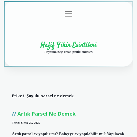
menüyü
Anasayfa
Gizlilik
Yasal
Hakkımızda
aç
Politikası
Uyarı
Hafif Fikir Esintileri
Hayatına neşe katan pratik öneriler!
Etiket:
Şuyulu parsel ne demek
Artık Parsel Ne Demek
Tarih: Ocak 25, 2025
Artık parsel ev yapılır mı? Bahçeye ev yapılabilir mi? Yapılacak