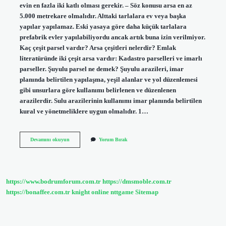
evin en fazla iki katlı olması gerekir. – Söz konusu arsa en az
5.000 metrekare olmalıdır. Alttaki tarlalara ev veya başka
yapılar yapılamaz. Eski yasaya göre daha küçük tarlalara
prefabrik evler yapılabiliyordu ancak artık buna izin verilmiyor.
Kaç çeşit parsel vardır? Arsa çeşitleri nelerdir? Emlak
literatüründe iki çeşit arsa vardır: Kadastro parselleri ve imarlı
parseller. Şuyulu parsel ne demek? Şuyulu arazileri, imar
planında belirtilen yapılaşma, yeşil alanlar ve yol düzenlemesi
gibi unsurlara göre kullanımı belirlenen ve düzenlenen
arazilerdir. Sulu arazilerinin kullanımı imar planında belirtilen
kural ve yönetmeliklere uygun olmalıdır. 1…
Artık
Devamını okuyun
Yorum Bırak
Parsel
Ne
Demek
https://www.bodrumforum.com.tr
https://dmsmoble.com.tr
https://bonaffee.com.tr
knight online
nttgame
Sitemap