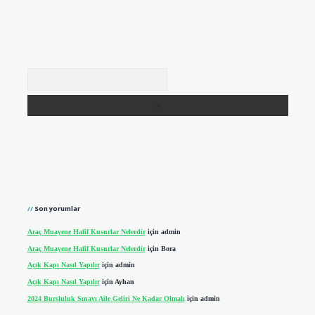
Arama
Son yorumlar
Araç Muayene Hafif Kusurlar Nelerdir
için
admin
Araç Muayene Hafif Kusurlar Nelerdir
için
Bora
Açık Kapı Nasıl Yapılır
için
admin
Açık Kapı Nasıl Yapılır
için
Ayhan
2024 Bursluluk Sınavı Aile Geliri Ne Kadar Olmalı
için
admin