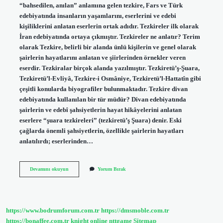
“bahsedilen, anılan” anlamına gelen tezkire, Fars ve Türk
edebiyatında insanların yaşamlarını, eserlerini ve edebi
kişiliklerini anlatan eserlerin ortak adıdır. Tezkireler ilk olarak
İran edebiyatında ortaya çıkmıştır. Tezkireler ne anlatır? Terim
olarak Tezkire, belirli bir alanda ünlü kişilerin ve genel olarak
şairlerin hayatlarını anlatan ve şiirlerinden örnekler veren
eserdir. Tezkiralar birçok alanda yazılmıştır. Tezkiretü’ş-Şuara,
Tezkiretü’l-Evliyâ, Tezkire-i Osmâniye, Tezkiretü’l-Hattatîn gibi
çeşitli konularda biyografiler bulunmaktadır. Tezkire divan
edebiyatında kullanılan bir tür müdür? Divan edebiyatında
şairlerin ve edebî şahsiyetlerin hayat hikâyelerini anlatan
eserlere “şuara tezkireleri” (tezkiretü’ş Şuara) denir. Eski
çağlarda önemli şahsiyetlerin, özellikle şairlerin hayatları
anlatılırdı; eserlerinden…
Tezkire
Devamını okuyun
Yorum Bırak
Divan
Edebiyatı
Ne
Demek
https://www.bodrumforum.com.tr
https://dmsmoble.com.tr
https://bonaffee.com.tr
knight online
nttgame
Sitemap