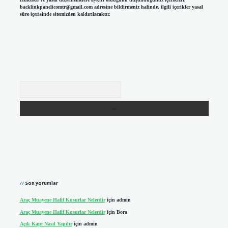
backlinkpanelicomtr@gmail.com
adresine bildirmeniz halinde, ilgili içerikler yasal
süre içerisinde sitemizden kaldırılacaktır.
Arama
Son yorumlar
Araç Muayene Hafif Kusurlar Nelerdir
için
admin
Araç Muayene Hafif Kusurlar Nelerdir
için
Bora
Açık Kapı Nasıl Yapılır
için
admin