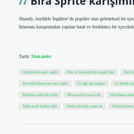
Bira Sprite karışım
Shandy, özellikle İngiltere’de popüler olan geleneksel bir iç
limonata karışımından yapılan basit ve ferahlatıcı bir içecektir
Tarih:
Makaleler
Arjantin bira nasıl yapılır
Bira ne ile karıştırılırsa güzel olur
Bira Sp
Bira tekila limon tuz nasıl yapılır
En ağır içki hangisi
En faydalı içk
Meksika usulü bira nedir
Mexican bira nasıl içilir
Michelada içinde
Tekila neyle birlikte içilir
Tekila shot kafa yapar mı
Tekilalı biranın 