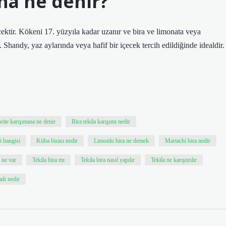
ına ne denir?
ecektir. Kökeni 17. yüzyıla kadar uzanır ve bira ve limonata veya
. Shandy, yaz aylarında veya hafif bir içecek tercih edildiğinde idealdir.
rite karışımına ne denir
Bira tekila karışımı nedir
i hangisi
Küba birası nedir
Limonlu bira ne demek
Mariachi bira nedir
 ne var
Tekila bira mı
Tekila bira nasıl yapılır
Tekila ne karıştırılır
adı nedir