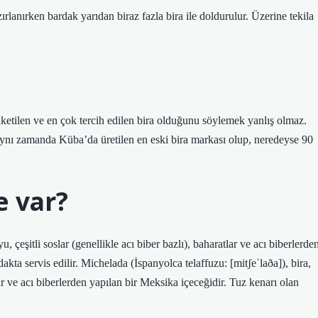
ırlanırken bardak yarıdan biraz fazla bira ile doldurulur. Üzerine tekila
ketilen ve en çok tercih edilen bira olduğunu söylemek yanlış olmaz.
 aynı zamanda Küba’da üretilen en eski bira markası olup, neredeyse 90
e var?
, çeşitli soslar (genellikle acı biber bazlı), baharatlar ve acı biberlerde
kta servis edilir. Michelada (İspanyolca telaffuzu: [mitʃeˈlaða]), bira,
lar ve acı biberlerden yapılan bir Meksika içeceğidir. Tuz kenarı olan