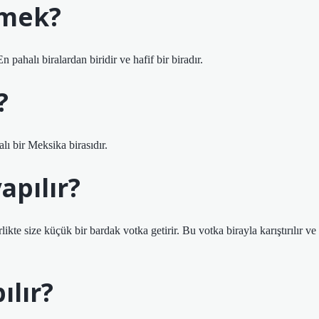
emek?
n pahalı biralardan biridir ve hafif bir biradır.
?
ı bir Meksika birasıdır.
apılır?
kte size küçük bir bardak votka getirir. Bu votka birayla karıştırılır ve
ılır?