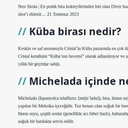
Neo Skola | En pratik bira kokteyllerinden biri olan Diver haz
shot’ı eklenir… 21 Temmuz 2023
Küba birası nedir?
Keskin ve saf aromasıyla Cristal’in Küba pazarında en çok tü
Cristal kendisini “Küba’nın favorisi” olarak adlandırıyor ve
yıllık bir geçmişe sahip.
Michelada içinde n
Michelada (İspanyolca telaffuzu: [mitʃeˈlaða]), bira, limon suyu
yapılan bir Meksika içeceğidir. Tuz kenarı olan soğuk bir barda
limon suyu, çeşitli soslar (genellikle acı biber bazlı), baharat
soğuk bir bardakta servis edilir.