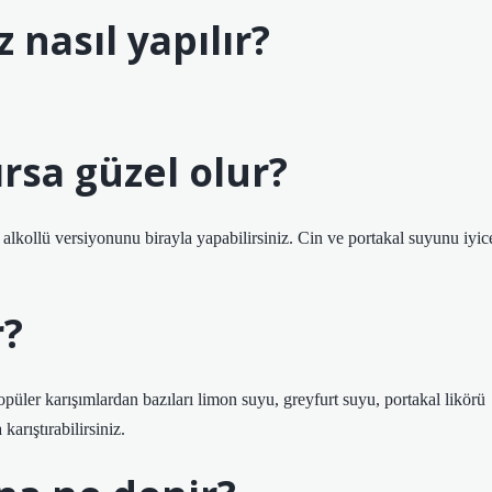
 nasıl yapılır?
lırsa güzel olur?
n alkollü versiyonunu birayla yapabilirsiniz. Cin ve portakal suyunu iyic
r?
opüler karışımlardan bazıları limon suyu, greyfurt suyu, portakal likörü
arıştırabilirsiniz.