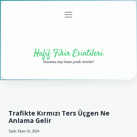
menüyü
Anasayfa
Gizlilik
Yasal
Hakkımızda
aç
Politikası
Uyarı
Hafif Fikir Esintileri
Hayatına neşe katan pratik öneriler!
Trafikte Kırmızı Ters Üçgen Ne
Anlama Gelir
Tarih: Ekim 16, 2024