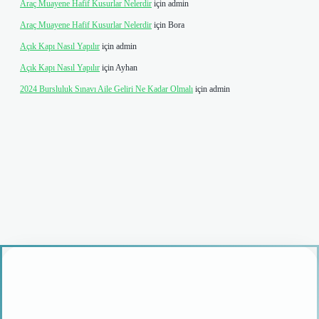
Araç Muayene Hafif Kusurlar Nelerdir
için
admin
Araç Muayene Hafif Kusurlar Nelerdir
için
Bora
Açık Kapı Nasıl Yapılır
için
admin
Açık Kapı Nasıl Yapılır
için
Ayhan
2024 Bursluluk Sınavı Aile Geliri Ne Kadar Olmalı
için
admin
vdcasino giriş