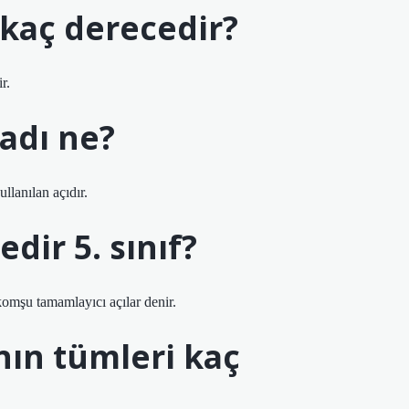
 kaç derecedir?
r.
 adı ne?
llanılan açıdır.
dir 5. sınıf?
komşu tamamlayıcı açılar denir.
ının tümleri kaç