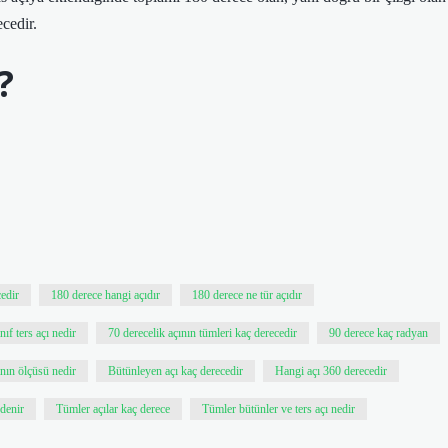
ecedir.
?
cedir
180 derece hangi açıdır
180 derece ne tür açıdır
nıf ters açı nedir
70 derecelik açının tümleri kaç derecedir
90 derece kaç radyan
nın ölçüsü nedir
Bütünleyen açı kaç derecedir
Hangi açı 360 derecedir
 denir
Tümler açılar kaç derece
Tümler bütünler ve ters açı nedir