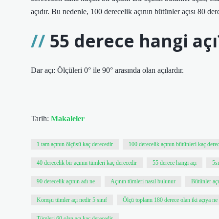
açıdır. Bu nedenle, 100 derecelik açının bütünler açısı 80 der
55 derece hangi açı
Dar açı: Ölçüleri 0° ile 90° arasında olan açılardır.
Tarih:
Makaleler
1 tam açının ölçüsü kaç derecedir
100 derecelik açının bütünleri kaç dere
40 derecelik bir açının tümleri kaç derecedir
55 derece hangi açı
5sı
90 derecelik açının adı ne
Açının tümleri nasıl bulunur
Bütünler açı
Komşu tümler açı nedir 5 sınıf
Ölçü toplamı 180 derece olan iki açıya ne
Tümleri 60 olan açı kaç derecedir