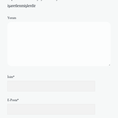
işaretlenmişlerdir
Yorum
İsim*
E-Posta*