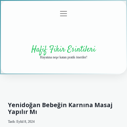
menüyü
Anasayfa
Gizlilik
Yasal
Hakkımızda
aç
Politikası
Uyarı
Hafif Fikir Esintileri
Hayatına neşe katan pratik öneriler!
Yenidoğan Bebeğin Karnına Masaj
Yapılır Mı
Tarih: Eylül 8, 2024