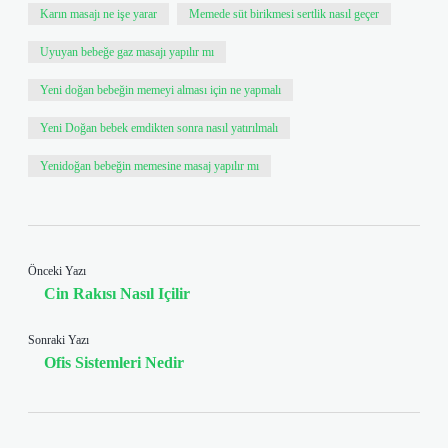
Karın masajı ne işe yarar
Memede süt birikmesi sertlik nasıl geçer
Uyuyan bebeğe gaz masajı yapılır mı
Yeni doğan bebeğin memeyi alması için ne yapmalı
Yeni Doğan bebek emdikten sonra nasıl yatırılmalı
Yenidoğan bebeğin memesine masaj yapılır mı
Önceki Yazı
Cin Rakısı Nasıl Içilir
Sonraki Yazı
Ofis Sistemleri Nedir