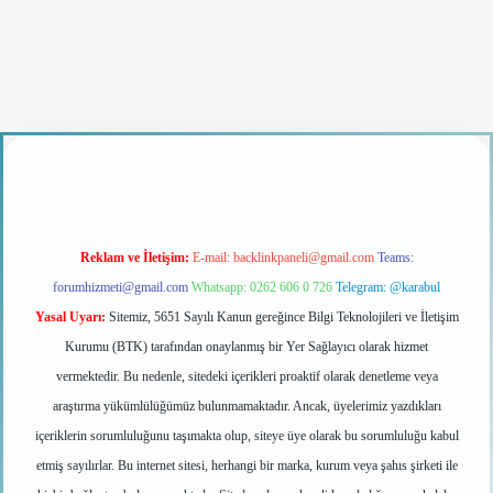
iriş
Reklam ve İletişim:
E-mail:
backlinkpaneli@gmail.com
Teams:
forumhizmeti@gmail.com
Whatsapp: 0262 606 0 726
Telegram: @karabul
Yasal Uyarı:
Sitemiz, 5651 Sayılı Kanun gereğince Bilgi Teknolojileri ve İletişim
Kurumu (BTK) tarafından onaylanmış bir Yer Sağlayıcı olarak hizmet
vermektedir. Bu nedenle, sitedeki içerikleri proaktif olarak denetleme veya
araştırma yükümlülüğümüz bulunmamaktadır. Ancak, üyelerimiz yazdıkları
içeriklerin sorumluluğunu taşımakta olup, siteye üye olarak bu sorumluluğu kabul
etmiş sayılırlar. Bu internet sitesi, herhangi bir marka, kurum veya şahıs şirketi ile