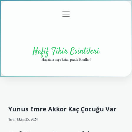
menüyü
Anasayfa
Gizlilik
Yasal
Hakkımızda
aç
Politikası
Uyarı
Hafif Fikir Esintileri
Hayatına neşe katan pratik öneriler!
Yunus Emre Akkor Kaç Çocuğu Var
Tarih: Ekim 25, 2024