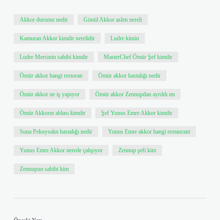
Akkor durumu nedir
Gönül Akkor aslen nereli
Kamuran Akkor kimdir nerelidir
Ludre kimin
Ludre Mersinin sahibi kimdir
MasterChef Ömür Şef kimdir
Ömür akkor hangi restoran
Ömür akkor hastalığı nedir
Ömür akkor ne iş yapıyor
Ömür akkor Zennupdan ayrıldı mı
Ömür Akkorın ablası kimdir
Şef Yunus Emre Akkor kimdir
Suna Pekuysalın hastalığı nedir
Yunus Emre akkor hangi restaurant
Yunus Emre Akkor nerede çalışıyor
Zennup şefi kim
Zennupun sahibi kim