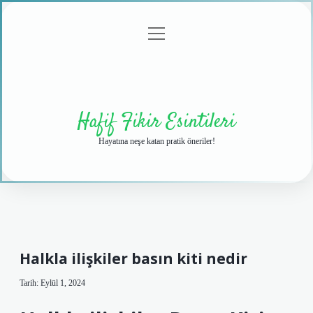
menüyü
Anasayfa
Gizlilik
Yasal
Hakkımızda
aç
Politikası
Uyarı
Hafif Fikir Esintileri
Hayatına neşe katan pratik öneriler!
Halkla ilişkiler basın kiti nedir
Tarih: Eylül 1, 2024