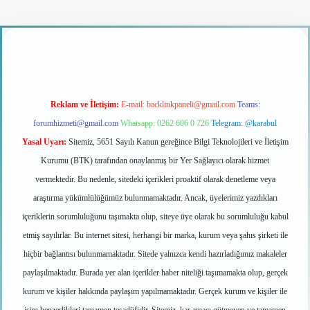
o giriş
Reklam ve İletişim:
E-mail:
backlinkpaneli@gmail.com
Teams:
forumhizmeti@gmail.com
Whatsapp: 0262 606 0 726
Telegram: @karabul
Yasal Uyarı:
Sitemiz, 5651 Sayılı Kanun gereğince Bilgi Teknolojileri ve İletişim
Kurumu (BTK) tarafından onaylanmış bir Yer Sağlayıcı olarak hizmet
vermektedir. Bu nedenle, sitedeki içerikleri proaktif olarak denetleme veya
araştırma yükümlülüğümüz bulunmamaktadır. Ancak, üyelerimiz yazdıkları
içeriklerin sorumluluğunu taşımakta olup, siteye üye olarak bu sorumluluğu kabul
etmiş sayılırlar. Bu internet sitesi, herhangi bir marka, kurum veya şahıs şirketi ile
hiçbir bağlantısı bulunmamaktadır. Sitede yalnızca kendi hazırladığımız makaleler
paylaşılmaktadır. Burada yer alan içerikler haber niteliği taşımamakta olup, gerçek
kurum ve kişiler hakkında paylaşım yapılmamaktadır. Gerçek kurum ve kişiler ile