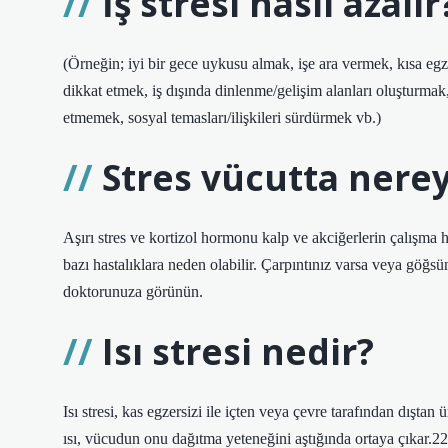
İş stresi nasıl azalır
(Örneğin; iyi bir gece uykusu almak, işe ara vermek, kısa e
dikkat etmek, iş dışında dinlenme/gelişim alanları oluşturma
etmemek, sosyal temasları/ilişkileri sürdürmek vb.)
Stres vücutta nere
Aşırı stres ve kortizol hormonu kalp ve akciğerlerin çalışma h
bazı hastalıklara neden olabilir. Çarpıntınız varsa veya göğ
doktorunuza görünün.
Isı stresi nedir?
Isı stresi, kas egzersizi ile içten veya çevre tarafından dışta
ısı, vücudun onu dağıtma yeteneğini aştığında ortaya çıkar.22 