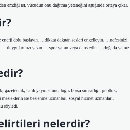
eden emdiği ısı, vücudun onu dağıtma yeteneğini aştığında ortaya çıkar.
ir?
 enerji dolu başlayın. …dikkat dağıtan sesleri engelleyin. …nefesinizi
in. …duygularınızı yazın. …spor yapın veya dans edin. …doğada yalnız
edir?
ik, gazetecilik, canlı yayın sunuculuğu, borsa simsarlığı, pilotluk,
li mesleklerin ise beslenme uzmanları, sosyal hizmet uzmanları,
nu söyledi.
lirtileri nelerdir?