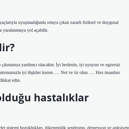
htiyaçlarıyla uyuşmadığında ortaya çıkan zararlı fiziksel ve duygusal
tta yaralanmaya yol açabilir.
lir?
a çıkmanıza yardımcı olacaktır. İyi beslenin, iyi uyuyun ve egzersiz
onunuzla iyi ilişkiler kurun. … Net ve öz olun. … Hırs insanları
dikkat edin.
olduğu hastalıklar
kelet sistemi bozuklukları, tükenmişlik sendromu, depresyon ve anksiyet