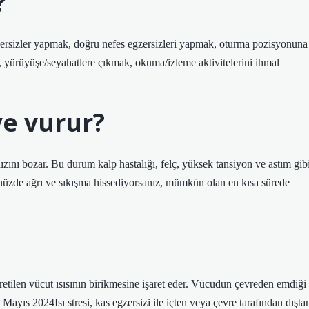
?
gzersizler yapmak, doğru nefes egzersizleri yapmak, oturma pozisyonuna
k, yürüyüşe/seyahatlere çıkmak, okuma/izleme aktivitelerini ihmal
ye vurur?
ızını bozar. Bu durum kalp hastalığı, felç, yüksek tansiyon ve astım gib
sünüzde ağrı ve sıkışma hissediyorsanız, mümkün olan en kısa sürede
n üretilen vücut ısısının birikmesine işaret eder. Vücudun çevreden emdiği
Mayıs 2024Isı stresi, kas egzersizi ile içten veya çevre tarafından dışta