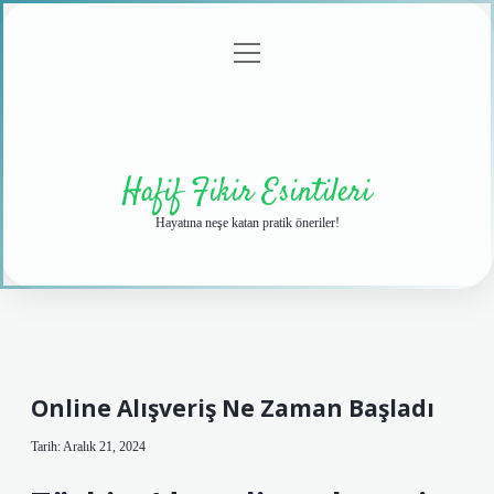
menüyü
Anasayfa
Gizlilik
Yasal
Hakkımızda
aç
Politikası
Uyarı
Hafif Fikir Esintileri
Hayatına neşe katan pratik öneriler!
Online Alışveriş Ne Zaman Başladı
Tarih: Aralık 21, 2024