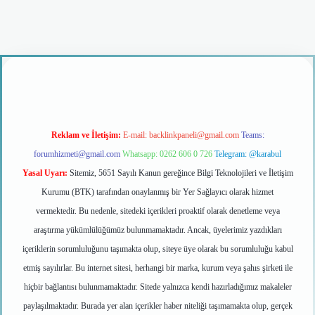
riş
Reklam ve İletişim:
E-mail:
backlinkpaneli@gmail.com
Teams:
forumhizmeti@gmail.com
Whatsapp: 0262 606 0 726
Telegram: @karabul
Yasal Uyarı:
Sitemiz, 5651 Sayılı Kanun gereğince Bilgi Teknolojileri ve İletişim
Kurumu (BTK) tarafından onaylanmış bir Yer Sağlayıcı olarak hizmet
vermektedir. Bu nedenle, sitedeki içerikleri proaktif olarak denetleme veya
araştırma yükümlülüğümüz bulunmamaktadır. Ancak, üyelerimiz yazdıkları
içeriklerin sorumluluğunu taşımakta olup, siteye üye olarak bu sorumluluğu kabul
etmiş sayılırlar. Bu internet sitesi, herhangi bir marka, kurum veya şahıs şirketi ile
hiçbir bağlantısı bulunmamaktadır. Sitede yalnızca kendi hazırladığımız makaleler
paylaşılmaktadır. Burada yer alan içerikler haber niteliği taşımamakta olup, gerçek