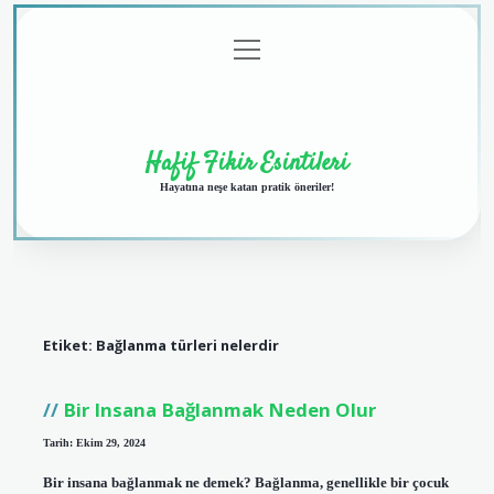
menüyü
Anasayfa
Gizlilik
Yasal
Hakkımızda
aç
Politikası
Uyarı
Hafif Fikir Esintileri
Hayatına neşe katan pratik öneriler!
Etiket:
Bağlanma türleri nelerdir
Bir Insana Bağlanmak Neden Olur
Tarih: Ekim 29, 2024
Bir insana bağlanmak ne demek? Bağlanma, genellikle bir çocuk