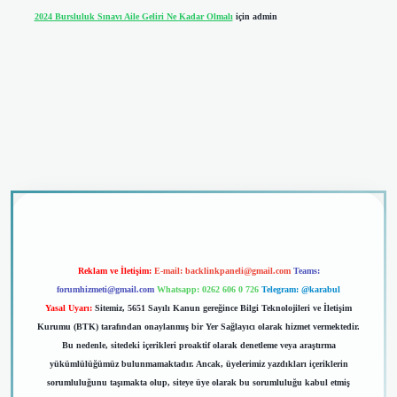
2024 Bursluluk Sınavı Aile Geliri Ne Kadar Olmalı
için
admin
riş
Reklam ve İletişim:
E-mail:
backlinkpaneli@gmail.com
Teams:
forumhizmeti@gmail.com
Whatsapp: 0262 606 0 726
Telegram: @karabul
Yasal Uyarı:
Sitemiz, 5651 Sayılı Kanun gereğince Bilgi Teknolojileri ve İletişim
Kurumu (BTK) tarafından onaylanmış bir Yer Sağlayıcı olarak hizmet vermektedir.
Bu nedenle, sitedeki içerikleri proaktif olarak denetleme veya araştırma
yükümlülüğümüz bulunmamaktadır. Ancak, üyelerimiz yazdıkları içeriklerin
sorumluluğunu taşımakta olup, siteye üye olarak bu sorumluluğu kabul etmiş