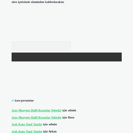
süre içerisinde sitemizden kaldırılacaktır.
Arama
Son yorumlar
Araç Muayene Hafif Kusurlar Nelerdir
için
admin
Araç Muayene Hafif Kusurlar Nelerdir
için
Bora
Açık Kapı Nasıl Yapılır
için
admin
Açık Kapı Nasıl Yapılır
için
Ayhan