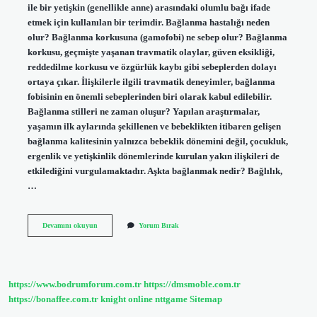
ile bir yetişkin (genellikle anne) arasındaki olumlu bağı ifade
etmek için kullanılan bir terimdir. Bağlanma hastalığı neden
olur? Bağlanma korkusuna (gamofobi) ne sebep olur? Bağlanma
korkusu, geçmişte yaşanan travmatik olaylar, güven eksikliği,
reddedilme korkusu ve özgürlük kaybı gibi sebeplerden dolayı
ortaya çıkar. İlişkilerle ilgili travmatik deneyimler, bağlanma
fobisinin en önemli sebeplerinden biri olarak kabul edilebilir.
Bağlanma stilleri ne zaman oluşur? Yapılan araştırmalar,
yaşamın ilk aylarında şekillenen ve bebeklikten itibaren gelişen
bağlanma kalitesinin yalnızca bebeklik dönemini değil, çocukluk,
ergenlik ve yetişkinlik dönemlerinde kurulan yakın ilişkileri de
etkilediğini vurgulamaktadır. Aşkta bağlanmak nedir? Bağlılık,
…
Bir
Devamını okuyun
Yorum Bırak
Insana
Bağlanmak
Neden
Olur
https://www.bodrumforum.com.tr
https://dmsmoble.com.tr
https://bonaffee.com.tr
knight online
nttgame
Sitemap