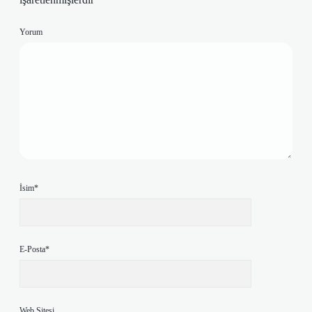
Yorum
İsim*
E-Posta*
Web Sitesi