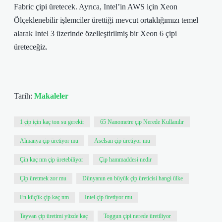
Fabric çipi üretecek. Ayrıca, Intel’in AWS için Xeon
Ölçeklenebilir işlemciler ürettiği mevcut ortaklığımızı temel
alarak Intel 3 üzerinde özelleştirilmiş bir Xeon 6 çipi
üreteceğiz.
Tarih:
Makaleler
1 çip için kaç ton su gerekir
65 Nanometre çip Nerede Kullanılır
Almanya çip üretiyor mu
Aselsan çip üretiyor mu
Çin kaç nm çip üretebiliyor
Çip hammaddesi nedir
Çip üretmek zor mu
Dünyanın en büyük çip üreticisi hangi ülke
En küçük çip kaç nm
Intel çip üretiyor mu
Tayvan çip üretimi yüzde kaç
Toggun çipi nerede üretiliyor