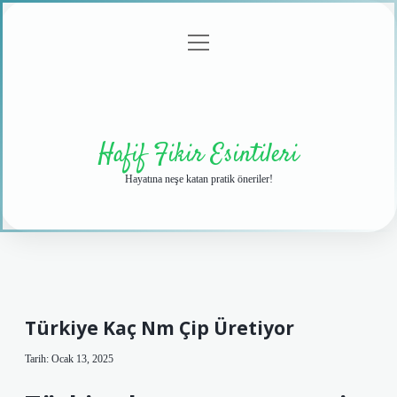
menüyü
Anasayfa
Gizlilik
Yasal
Hakkımızda
aç
Politikası
Uyarı
Hafif Fikir Esintileri
Hayatına neşe katan pratik öneriler!
Türkiye Kaç Nm Çip Üretiyor
Tarih: Ocak 13, 2025